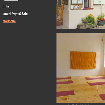
links
satori@ryke37.de
startseite