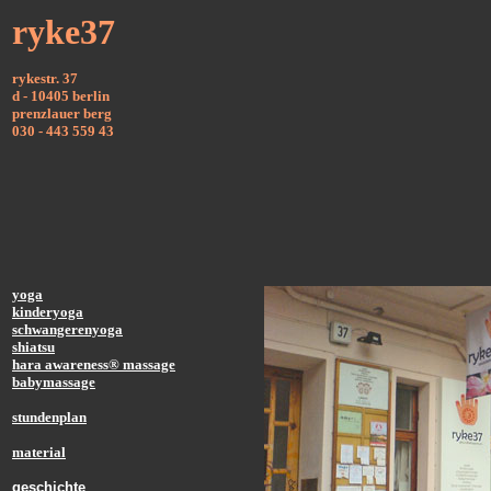
ryke37
rykestr. 37
d - 10405 berlin
prenzlauer berg
030 - 443 559 43
yoga
kinderyoga
schwangerenyoga
shiatsu
hara awareness® massage
babymassage
stundenplan
material
geschichte